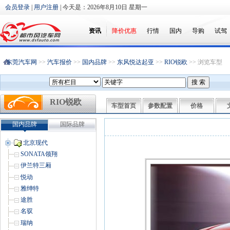
会员登录
|
用户注册
| 今天是：
2026年8月10日 星期一
资讯
降价优惠
行情
国内
导购
试驾
东莞汽车网
>>
汽车报价
>>
国内品牌
>>
东风悦达起亚
>>
RIO锐欧
>> 浏览车型
RIO锐欧
车型首页
参数配置
价格
国内品牌
国际品牌
北京现代
SONATA领翔
伊兰特三厢
悦动
雅绅特
途胜
名驭
瑞纳