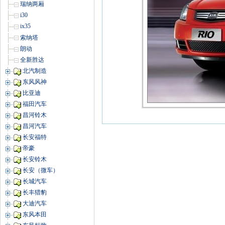
瑞纳两厢
i30
ix35
索纳塔
朗动
全新胜达
北汽制造
东风风神
比亚迪
福田汽车
昌河铃木
昌河汽车
长安福特
帝豪
长安铃木
长安（微车）
长城汽车
长丰猎豹
大迪汽车
东风本田