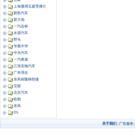
上海通用五菱雪佛兰
新凯汽车
新大地
一汽吉林
永源汽车
野马
华晨中华
中兴汽车
一汽奥迪
江淮安驰汽车
广本理念
东风裕隆纳智捷
宝骏
北京汽车
欧朗
东风
DS
关于我们
|
广告服务