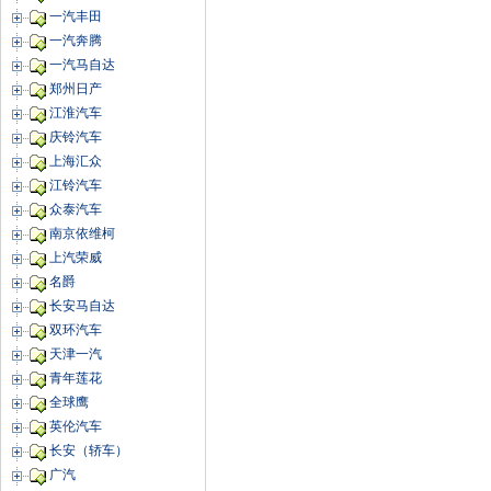
一汽丰田
一汽奔腾
一汽马自达
郑州日产
江淮汽车
庆铃汽车
上海汇众
江铃汽车
众泰汽车
南京依维柯
上汽荣威
名爵
长安马自达
双环汽车
天津一汽
青年莲花
全球鹰
英伦汽车
长安（轿车）
广汽