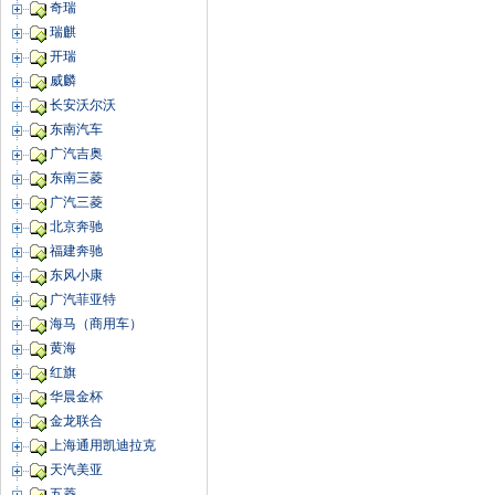
奇瑞
瑞麒
开瑞
威麟
长安沃尔沃
东南汽车
广汽吉奥
东南三菱
广汽三菱
北京奔驰
福建奔驰
东风小康
广汽菲亚特
海马（商用车）
黄海
红旗
华晨金杯
金龙联合
上海通用凯迪拉克
天汽美亚
五菱