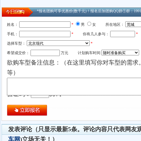
*报名团购可享优惠价(数千元)！报名后加团购QQ群①群：1991753
姓名：
*
男
女
所在地区：
手机：
*
你有几人参与：
*
选择车型：
*
希望成交价：
万元
计划购车时间
欲购车型备注信息：（在这里填写你对车型的需求
等）
验证码：
发表评论（只显示最新5条。评论内容只代表网友观
车网
)立场无关！）