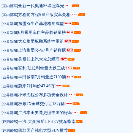
全新一代奥迪S6谍照曝光
[
国内新车
]
方程豹方程S量产版实车亮相
[
国内新车
]
东盟双生产基地格局成型
[
业界新闻
]
6月乘用车自主品牌销量榜
[
业界新闻
]
大众集团酝酿系统性重组
[
业界新闻
]
上汽集团公布7月产销数据
[
业界新闻
]
吴赟任上汽大众总经理
[
业界新闻
]
宾利/法拉利销量大跌三成
[
业界新闻
]
丰田越南7月销量近7100辆
[
业界新闻
]
蔚来7月均价43.46万
[
业界新闻
]
小米澎程公布多项安全设计
[
业界新闻
]
极氪7X全球交付近18万辆
[
业界新闻
]
广汽本田要造更懂中国的好车
[
业界新闻
]
一汽-大众探岳L PHEV购车指南
[
评测试驾
]
四款国产纯电大型SUV推荐
[
评测试驾
]