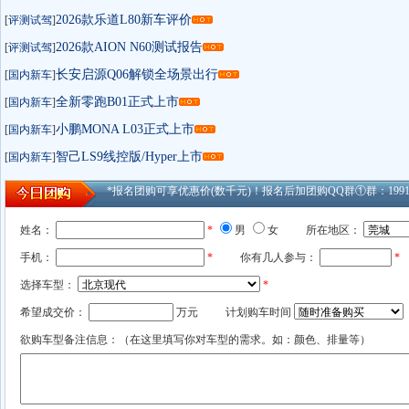
2026款乐道L80新车评价
[
评测试驾
]
2026款AION N60测试报告
[
评测试驾
]
长安启源Q06解锁全场景出行
[
国内新车
]
全新零跑B01正式上市
[
国内新车
]
小鹏MONA L03正式上市
[
国内新车
]
智己LS9线控版/Hyper上市
[
国内新车
]
*报名团购可享优惠价(数千元)！报名后加团购QQ群①群：1991753
姓名：
*
男
女
所在地区：
手机：
*
你有几人参与：
*
选择车型：
*
希望成交价：
万元
计划购车时间
欲购车型备注信息：（在这里填写你对车型的需求。如：颜色、排量等）