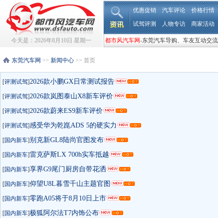
优惠促销
汽车评论
价格行情
试驾评测
人物专访
商家活动
今天是：
2026年8月10日 星期一
都市风汽车网
-东莞汽车导购、车友互动交流
东莞汽车网
>>
新闻中心
>> 首页
2026款小鹏GX日常测试报告
[
评测试驾
]
2026款岚图泰山X8新车评价
[
评测试驾
]
2026款蔚来ES9新车评价
[
评测试驾
]
感受华为乾崑ADS 5的硬实力
[
评测试驾
]
别克新GL8陆尚官图发布
[
国内新车
]
雷克萨斯LX 700h实车抵越
[
国内新车
]
享界G9尾门厨房自带花洒
[
国内新车
]
仰望U8L暮雪千山主题官图
[
国内新车
]
零跑A05将于8月10日上市
[
国内新车
]
极狐阿尔法T7内饰公布
[
国内新车
]