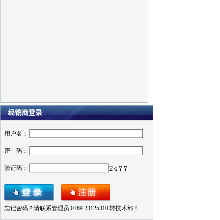
经销商登录