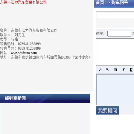
东莞市汇力汽车贸易有限公司
首页 >> 购车问答
名称：东莞市汇力汽车贸易有限公司
称呼：
联系人：
刘先生
类型：
4S店
销售热线：
0769-81258899
传真号码：
0769-81258899
网站：
www.dsfauto.com
地址：东莞市寮步镇国际汽车城四号路B0303（保时捷旁）
经销商新闻