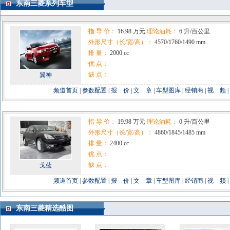
东南三菱系列车型
指 导 价：
16.98 万元
理论油耗：
6 升/百公里
外形尺寸（长/宽/高）：
4570/1760/1490 mm
排 量：
2000 cc
优 点：
缺 点：
翼神
频道首页
|
参数配置
|
报 价
|
文 章
|
车型图库
|
经销商
|
视 频
|
指 导 价：
19.98 万元
理论油耗：
0 升/百公里
外形尺寸（长/宽/高）：
4860/1845/1485 mm
排 量：
2400 cc
优 点：
缺 点：
戈蓝
频道首页
|
参数配置
|
报 价
|
文 章
|
车型图库
|
经销商
|
视 频
|
东南三菱精选酷图