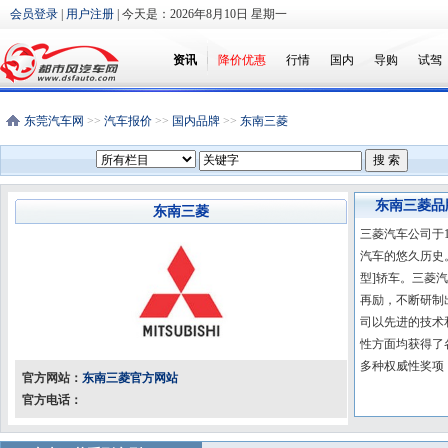
会员登录
|
用户注册
| 今天是：
2026年8月10日 星期一
资讯
降价优惠
行情
国内
导购
试驾
东莞汽车网
>>
汽车报价
>>
国内品牌
>>
东南三菱
东南三菱品
东南三菱
三菱汽车公司于
汽车的悠久历史。
型]轿车。三菱
再励，不断研制
司以先进的技术
性方面均获得了
多种权威性奖项
官方网站：
东南三菱官方网站
官方电话：