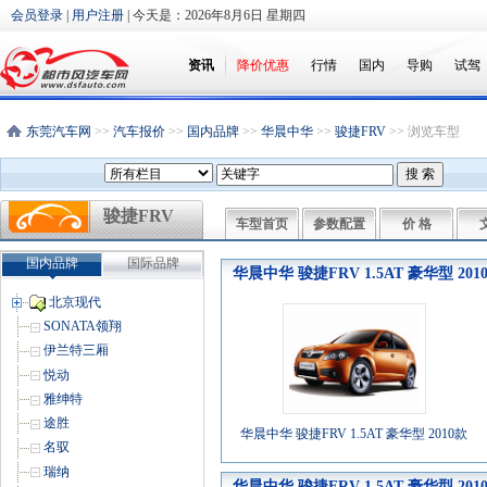
会员登录
|
用户注册
| 今天是：
2026年8月6日 星期四
资讯
降价优惠
行情
国内
导购
试驾
东莞汽车网
>>
汽车报价
>>
国内品牌
>>
华晨中华
>>
骏捷FRV
>> 浏览车型
骏捷FRV
车型首页
参数配置
价 格
国内品牌
国际品牌
华晨中华 骏捷FRV 1.5AT 豪华型 20
北京现代
SONATA领翔
伊兰特三厢
悦动
雅绅特
途胜
华晨中华 骏捷FRV 1.5AT 豪华型 2010款
名驭
瑞纳
华晨中华 骏捷FRV 1.5AT 豪华型 2