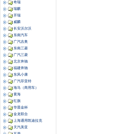
奇瑞
瑞麒
开瑞
威麟
长安沃尔沃
东南汽车
广汽吉奥
东南三菱
广汽三菱
北京奔驰
福建奔驰
东风小康
广汽菲亚特
海马（商用车）
黄海
红旗
华晨金杯
金龙联合
上海通用凯迪拉克
天汽美亚
五菱