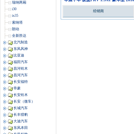
瑞纳两厢
i30
经销商
ix35
索纳塔
朗动
全新胜达
北汽制造
东风风神
比亚迪
福田汽车
昌河铃木
昌河汽车
长安福特
帝豪
长安铃木
长安（微车）
长城汽车
长丰猎豹
大迪汽车
东风本田