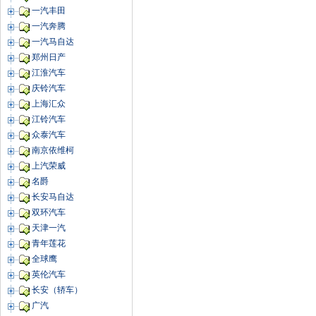
一汽丰田
一汽奔腾
一汽马自达
郑州日产
江淮汽车
庆铃汽车
上海汇众
江铃汽车
众泰汽车
南京依维柯
上汽荣威
名爵
长安马自达
双环汽车
天津一汽
青年莲花
全球鹰
英伦汽车
长安（轿车）
广汽