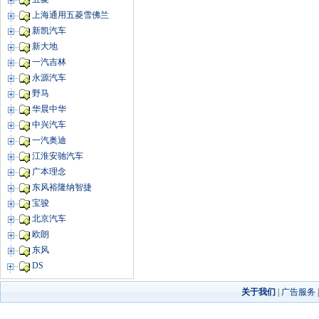
上海通用五菱雪佛兰
新凯汽车
新大地
一汽吉林
永源汽车
野马
华晨中华
中兴汽车
一汽奥迪
江淮安驰汽车
广本理念
东风裕隆纳智捷
宝骏
北京汽车
欧朗
东风
DS
关于我们
|
广告服务