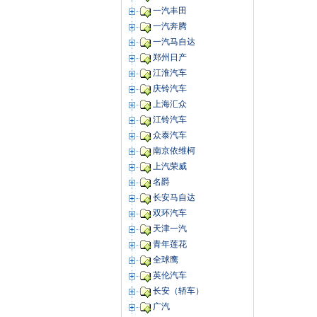
一汽丰田
一汽奔腾
一汽马自达
郑州日产
江淮汽车
庆铃汽车
上海汇众
江铃汽车
众泰汽车
南京依维柯
上汽荣威
名爵
长安马自达
双环汽车
天津一汽
青年莲花
全球鹰
英伦汽车
长安（轿车）
广汽