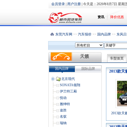
会员登录
|
用户注册
| 今天是：
2026年8月7日 星期
资讯
降价优惠
东莞汽车网
>>
汽车报价
>>
国内品牌
>>
东风日
天籁
车型首页
国内品牌
国际品牌
2013款天
北京现代
SONATA领翔
伊兰特三厢
悦动
雅绅特
途胜
2013款天籁
名驭
瑞纳
2013款天