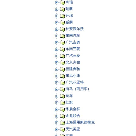
奇瑞
瑞麒
开瑞
威麟
长安沃尔沃
东南汽车
广汽吉奥
东南三菱
广汽三菱
北京奔驰
福建奔驰
东风小康
广汽菲亚特
海马（商用车）
黄海
红旗
华晨金杯
金龙联合
上海通用凯迪拉克
天汽美亚
五菱