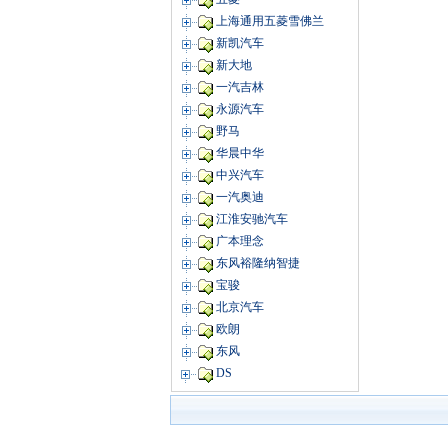
上海通用五菱雪佛兰
新凯汽车
新大地
一汽吉林
永源汽车
野马
华晨中华
中兴汽车
一汽奥迪
江淮安驰汽车
广本理念
东风裕隆纳智捷
宝骏
北京汽车
欧朗
东风
DS