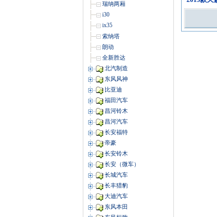
瑞纳两厢
i30
ix35
索纳塔
朗动
全新胜达
北汽制造
东风风神
比亚迪
福田汽车
昌河铃木
昌河汽车
长安福特
帝豪
长安铃木
长安（微车）
长城汽车
长丰猎豹
大迪汽车
东风本田