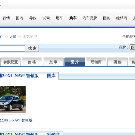
五
行情
国内
导购
试驾
用车
购车
汽车品牌
团购
经销商
产
>>
天籁
>> 浏览车型
全能搜
品牌：
参数配置
价 格
文 章
图 片
经销商
团 购
籁2.0XL-NAVI 智领版——图库
2.0XL-NAVI 智领版
籁2.0XL-NAVI 智领版——经销商