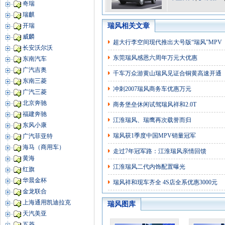
奇瑞
瑞麒
瑞风相关文章
开瑞
威麟
超大行李空间现代推出大号版“瑞风”MPV
长安沃尔沃
东莞瑞风感恩六周年万元大优惠
东南汽车
广汽吉奥
千车万众游黄山瑞风见证合铜黄高速开通
东南三菱
冲刺2007瑞风商务车优惠万元
广汽三菱
北京奔驰
商务堡垒休闲试驾瑞风祥和2.0T
福建奔驰
江淮瑞风、瑞鹰再次载誉而归
东风小康
瑞风获1季度中国MPV销量冠军
广汽菲亚特
海马（商用车）
走过7年冠军路：江淮瑞风亲情回馈
黄海
江淮瑞风二代内饰配置曝光
红旗
华晨金杯
瑞风祥和现车齐全 4S店全系优惠3000元
金龙联合
上海通用凯迪拉克
瑞风图库
天汽美亚
五菱