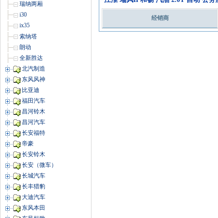
瑞纳两厢
i30
经销商
ix35
索纳塔
朗动
全新胜达
北汽制造
东风风神
比亚迪
福田汽车
昌河铃木
昌河汽车
长安福特
帝豪
长安铃木
长安（微车）
长城汽车
长丰猎豹
大迪汽车
东风本田