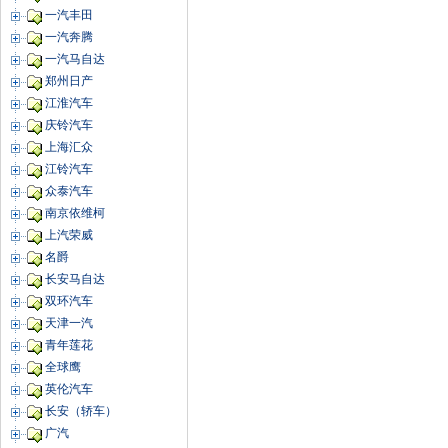
一汽丰田
一汽奔腾
一汽马自达
郑州日产
江淮汽车
庆铃汽车
上海汇众
江铃汽车
众泰汽车
南京依维柯
上汽荣威
名爵
长安马自达
双环汽车
天津一汽
青年莲花
全球鹰
英伦汽车
长安（轿车）
广汽