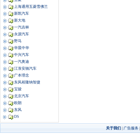
上海通用五菱雪佛兰
新凯汽车
新大地
一汽吉林
永源汽车
野马
华晨中华
中兴汽车
一汽奥迪
江淮安驰汽车
广本理念
东风裕隆纳智捷
宝骏
北京汽车
欧朗
东风
DS
关于我们
|
广告服务