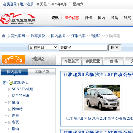
会员登录
|
用户注册
| 今天是：
2026年8月8日 星期六
资讯
降价优惠
行情
国内
导购
试驾
东莞汽车网
>>
汽车报价
>>
国内品牌
>>
江淮汽车
>>
瑞风2
>> 浏览车型
瑞风2
车型首页
参数配置
价 格
国内品牌
国际品牌
江淮 瑞风II 和畅 汽油 2.0T 自动 公
北京现代
SONATA领翔
伊兰特三厢
悦动
雅绅特
途胜
江淮 瑞风II 和畅 汽油 2.0T 自动 公务版 20
名驭
瑞纳
江淮 瑞风II 和畅 汽油 2.0T 自动 公