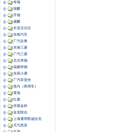
奇瑞
瑞麒
开瑞
威麟
长安沃尔沃
东南汽车
广汽吉奥
东南三菱
广汽三菱
北京奔驰
福建奔驰
东风小康
广汽菲亚特
海马（商用车）
黄海
红旗
华晨金杯
金龙联合
上海通用凯迪拉克
天汽美亚
五菱