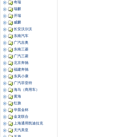
奇瑞
瑞麒
开瑞
威麟
长安沃尔沃
东南汽车
广汽吉奥
东南三菱
广汽三菱
北京奔驰
福建奔驰
东风小康
广汽菲亚特
海马（商用车）
黄海
红旗
华晨金杯
金龙联合
上海通用凯迪拉克
天汽美亚
五菱