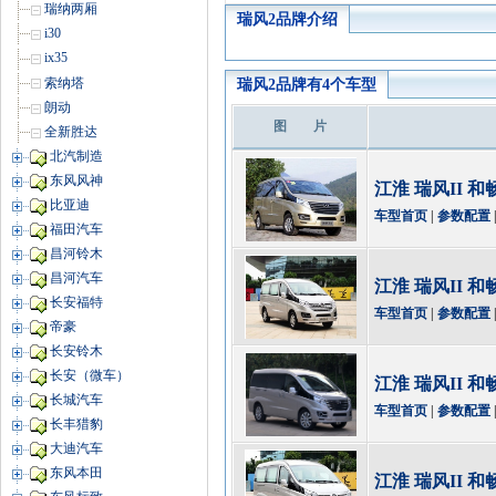
瑞纳两厢
瑞风2品牌介绍
i30
ix35
索纳塔
瑞风2品牌有4个车型
朗动
图 片
全新胜达
北汽制造
东风风神
江淮 瑞风II 和畅
比亚迪
车型首页
|
参数配置
福田汽车
昌河铃木
昌河汽车
江淮 瑞风II 和畅
长安福特
车型首页
|
参数配置
帝豪
长安铃木
长安（微车）
江淮 瑞风II 和畅
长城汽车
车型首页
|
参数配置
长丰猎豹
大迪汽车
东风本田
江淮 瑞风II 和畅