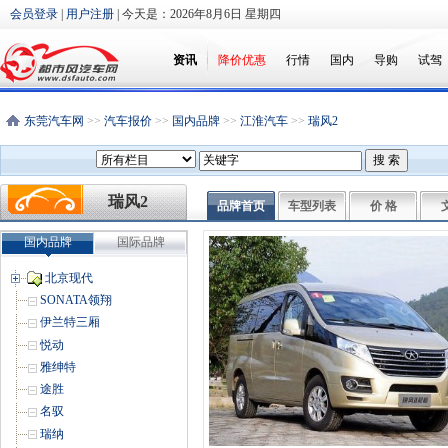
会员登录
|
用户注册
| 今天是：
2026年8月6日 星期四
资讯
降价优惠
行情
国内
导购
试驾
东莞汽车网
>>
汽车报价
>>
国内品牌
>>
江淮汽车
>>
瑞风2
瑞风2
品牌首页
车型列表
价 格
国内品牌
国际品牌
北京现代
SONATA领翔
伊兰特三厢
悦动
雅绅特
途胜
名驭
瑞纳