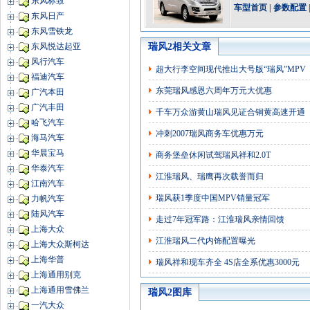
东风标致
车型首页
|
参数配置
东风日产
东风雪铁龙
瑞风2相关文章
东风悦达起亚
风行汽车
超大行李空间现代推出大号版“瑞风”MPV
福迪汽车
东莞瑞风感恩六周年万元大优惠
广汽本田
广汽丰田
千车万众游黄山瑞风见证合铜黄高速开通
哈飞汽车
冲刺2007瑞风商务车优惠万元
海马汽车
华晨宝马
商务堡垒休闲试驾瑞风祥和2.0T
华泰汽车
江淮瑞风、瑞鹰再次载誉而归
江南汽车
瑞风获1季度中国MPV销量冠军
力帆汽车
陆风汽车
走过7年冠军路：江淮瑞风亲情回馈
上海大众
江淮瑞风二代内饰配置曝光
上海大众斯柯达
上海华普
瑞风祥和现车齐全 4S店全系优惠3000元
上海通用别克
上海通用雪佛兰
瑞风2图库
一汽大众