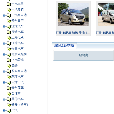
一汽丰田
一汽奔腾
一汽马自达
郑州日产
江淮汽车
庆铃汽车
江淮 瑞风II 和畅 柴油 1.9T 手动 商务版 2012款
江淮 瑞风II 和畅 柴油 1.9T
上海汇众
江铃汽车
瑞风2经销商
众泰汽车
南京依维柯
经销商
上汽荣威
名爵
长安马自达
双环汽车
天津一汽
青年莲花
全球鹰
英伦汽车
长安（轿车）
广汽