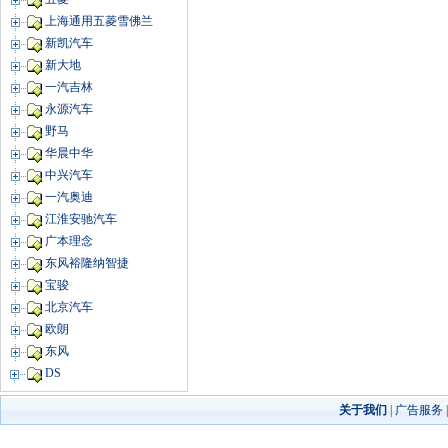
上海通用五菱雪佛兰
新凯汽车
新大地
一汽吉林
永源汽车
野马
华晨中华
中兴汽车
一汽奥迪
江淮安驰汽车
广本理念
东风裕隆纳智捷
宝骏
北京汽车
欧朗
东风
DS
关于我们
|
广告服务