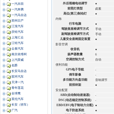
外后视镜电动调节
●
一汽丰田
前照灯类型
卤素
一汽奔腾
高位(第三)制动灯
●
一汽马自达
内饰
郑州日产
行车电脑
●
江淮汽车
驾驶座座椅调节方式
手动
庆铃汽车
副驾驶座椅调节方式
手动
上海汇众
儿童安全座椅固定装置
●
江铃汽车
影音空调
众泰汽车
收音机
●
扬声器数量
南京依维柯
6
空调控制方式
自动
上汽荣威
便利功能
名爵
GPS电子导航
-
长安马自达
倒车影像
-
双环汽车
多功能方向盘功能
音响调节
天津一汽
前排杯架
●
青年莲花
安全配置
全球鹰
ABD(自动制动差速器)
-
英伦汽车
DSC(动态稳定控制系统)
-
长安（轿车）
EBD/EBV(电子制动力分配)
●
电子防盗系统
广汽
●