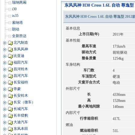
瑞纳两厢
东风风神 H30 Cross 1.6L 自动 尊
i30
ix35
东风风神 H30 Cross 1.6L 自动 尊逸型 201
索纳塔
基本信息
朗动
上市日期(年)
2011年
全新胜达
基本性能
北汽制造
最高车速
171km/h
东风风神
驱动方式
前轮驱动
比亚迪
整备质量
1254kg
福田汽车
车身结构
昌河铃木
车门数
4
昌河汽车
车顶型式
硬顶
天窗开合方式
长安福特
电动
外部尺寸
帝豪
长
4336mm
长安铃木
高
1528mm
长安（微车）
最小离地间隙
140mm
长城汽车
内部尺寸
长丰猎豹
行李箱容积
417L
大迪汽车
燃油
东风本田
燃油箱容积
51L