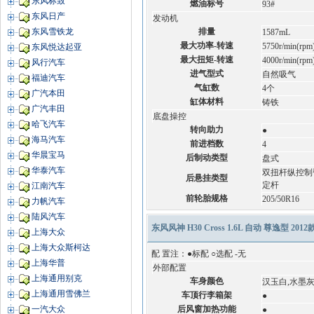
东风标致
燃油标号
93#
东风日产
发动机
排量
东风雪铁龙
1587mL
最大功率-转速
5750r/min(rpm
东风悦达起亚
最大扭矩-转速
4000r/min(rpm
风行汽车
进气型式
自然吸气
福迪汽车
气缸数
4个
广汽本田
缸体材料
铸铁
广汽丰田
底盘操控
哈飞汽车
转向助力
●
海马汽车
前进档数
4
华晨宝马
后制动类型
盘式
华泰汽车
双扭杆纵控制
后悬挂类型
定杆
江南汽车
前轮胎规格
205/50R16
力帆汽车
陆风汽车
东风风神 H30 Cross 1.6L 自动 尊逸型 201
上海大众
上海大众斯柯达
配 置
注：●标配 ○选配 -无
上海华普
外部配置
上海通用别克
车身颜色
汉玉白,水墨灰
上海通用雪佛兰
车顶行李箱架
●
后风窗加热功能
一汽大众
●