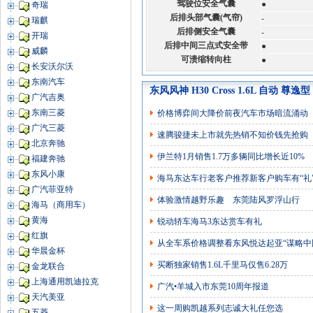
驾驶位安全气囊
●
奇瑞
后排头部气囊(气帘)
-
瑞麒
后排侧安全气囊
-
开瑞
后排中间三点式安全带
●
威麟
可溃缩转向柱
●
长安沃尔沃
东南汽车
东风风神 H30 Cross 1.6L 自动 尊
广汽吉奥
东南三菱
价格博弈间大降价前夜汽车市场暗流涌动
广汽三菱
速腾骏捷未上市就先热销不知价钱先抢购
北京奔驰
伊兰特1月销售1.7万多辆同比增长近10%
福建奔驰
东风小康
海马东达车行老客户推荐新客户购车有“礼
广汽菲亚特
体验激情越野乐趣 东莞陆风罗浮山行
海马（商用车）
黄海
锐动轿车海马3东达赏车有礼
红旗
从全车系价格调整看东风悦达起亚“谋略中
华晨金杯
买断独家销售1.6L千里马仅售6.28万
金龙联合
上海通用凯迪拉克
广汽•羊城入市东莞10周年报道
天汽美亚
这一周购凯越系列志诚大礼任您选
五菱