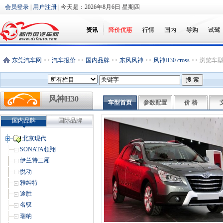
会员登录
|
用户注册
| 今天是：
2026年8月6日 星期四
资讯
降价优惠
行情
国内
导购
试驾
东莞汽车网
>>
汽车报价
>>
国内品牌
>>
东风风神
>>
风神H30 cross
>> 浏览车
风神H30
车型首页
参数配置
价 格
cross
国内品牌
国际品牌
北京现代
SONATA领翔
伊兰特三厢
悦动
雅绅特
途胜
名驭
瑞纳