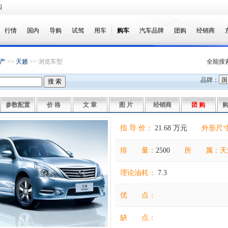
四
行情
国内
导购
试驾
用车
购车
汽车品牌
团购
经销商
产
>>
天籁
>> 浏览车型
全能搜
品牌：
参数配置
价 格
文 章
图 片
经销商
团 购
指 导 价：
21.68 万元
外形尺寸
排 量：
2500
所 属：天
理论油耗：
7.3
优 点：
缺 点：