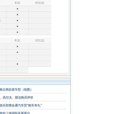
本款
对比款
●
：
●
：
●
：
●
●
本款
对比款
●
●
-
●
-
市推出两款新车型（组图）
V、高尔夫、骐达购买评价
俱乐部携会通汽车贸“购车有礼”
致的上海国际车展展台