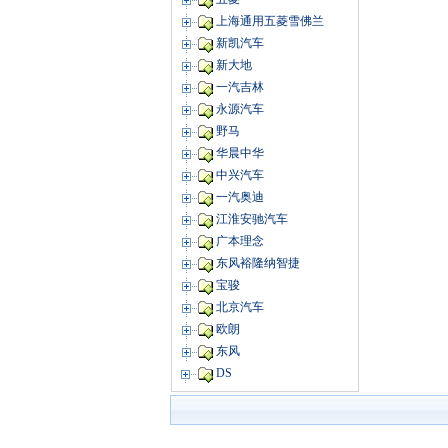
上海通用五菱雪佛兰
新凯汽车
新大地
一汽吉林
永源汽车
野马
华晨中华
中兴汽车
一汽奥迪
江淮安驰汽车
广本理念
东风裕隆纳智捷
宝骏
北京汽车
欧朗
东风
DS