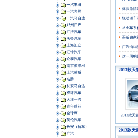
一汽丰田
体验激情
一汽奔腾
锐动轿车
一汽马自达
郑州日产
从全车系
江淮汽车
买断独家销
庆铃汽车
上海汇众
广汽•羊
江铃汽车
这一周购
众泰汽车
南京依维柯
2013款天
上汽荣威
名爵
长安马自达
双环汽车
天津一汽
青年莲花
全球鹰
2013款天籁
英伦汽车
长安（轿车）
2013款天
广汽