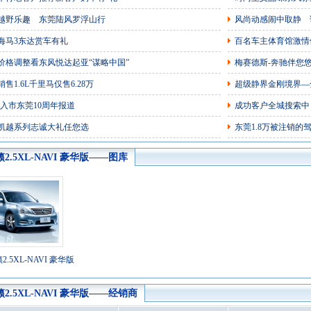
越野乐趣 东莞陆风罗浮山行
风尚动感闹中取静 
海马3东达赏车有礼
百名车主体育馆激情
价格调整看东风悦达起亚“谋略中国”
梅赛德斯-奔驰伴您
售1.6L千里马仅售6.28万
超级静界金刚境界—
城入市东莞10周年报道
成功客户全城搜索中
凯越系列志诚大礼任您选
东莞1.8万被注销的
籁2.5XL-NAVI 豪华版——图库
2.5XL-NAVI 豪华版
籁2.5XL-NAVI 豪华版——经销商