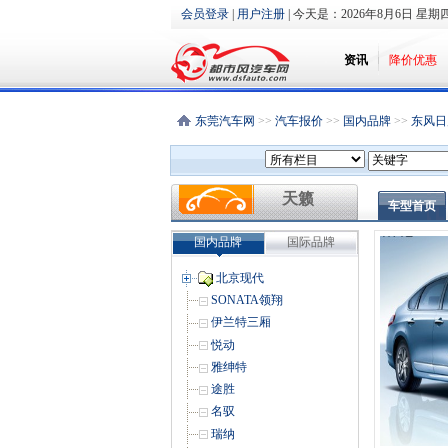
会员登录
|
用户注册
| 今天是：
2026年8月6日 星期
资讯
降价优惠
东莞汽车网
>>
汽车报价
>>
国内品牌
>>
东风日
天籁
车型首页
国内品牌
国际品牌
北京现代
SONATA领翔
伊兰特三厢
悦动
雅绅特
途胜
名驭
瑞纳