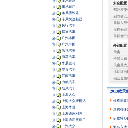
东风标致
安全配置
东风日产
驾驶座安
东风雪铁龙
副驾驶安
东风悦达起亚
前排头部
风行汽车
后排头部
福迪汽车
前排侧气
广汽本田
广汽丰田
外部配置
哈飞汽车
天窗：
海马汽车
全景天窗
华晨宝马
天窗最大
华泰汽车
运动版包
江南汽车
铝合金轮
力帆汽车
陆风汽车
2013款天
上海大众
价格博弈
上海大众斯柯达
上海华普
速腾骏捷
上海通用别克
伊兰特1月
上海通用雪佛兰
一汽大众
海马东达