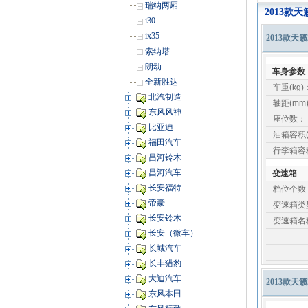
瑞纳两厢
2013款天
i30
ix35
2013款天籁
索纳塔
朗动
车身参数
全新胜达
车重(kg)
北汽制造
轴距(mm
东风风神
座位数：
比亚迪
油箱容积(
福田汽车
行李箱容积
昌河铃木
昌河汽车
变速箱
长安福特
档位个数
帝豪
变速箱类
长安铃木
变速箱名
长安（微车）
长城汽车
长丰猎豹
大迪汽车
2013款天籁
东风本田