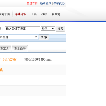
自选车牌
|
违章查询
|
年审代办
东莞车展
车迷论坛
工具
维权
自驾游
索：
购车工具
车友论坛
（长/宽/高）：
4868/1830/1490 mm
籁