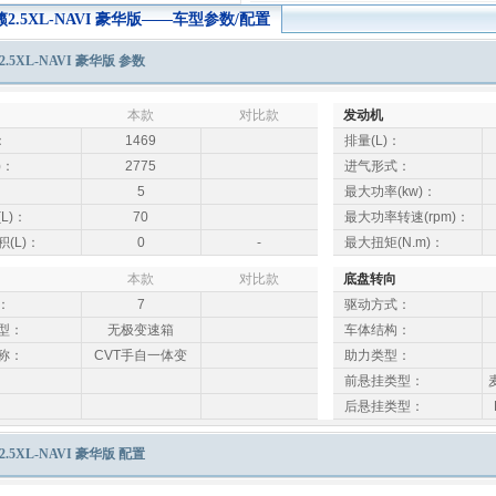
籁2.5XL-NAVI 豪华版——车型参数/配置
2.5XL-NAVI 豪华版 参数
本款
对比款
发动机
：
1469
排量(L)：
)：
2775
进气形式：
5
最大功率(kw)：
L)：
70
最大功率转速(rpm)：
(L)：
0
-
最大扭矩(N.m)：
本款
对比款
底盘转向
：
7
驱动方式：
型：
无极变速箱
车体结构：
称：
CVT手自一体变
助力类型：
前悬挂类型：
后悬挂类型：
2.5XL-NAVI 豪华版 配置