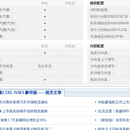
本款
对比款
操控配置
全气囊：
●
ABS防抱死：
全气囊：
●
制动力分配(EBD/CBC等
气囊(气帘)：
●
刹车辅助(EBA/BAS/BA等
气囊(气帘)：
●
牵引力控制(ASR/TCS等
囊：
●
车身稳定控制(ESP等）：
本款
对比款
内部配置
●
真皮方向盘：
：
-
方向盘上下调节：
开启程度：
完全开启
方向盘前后调节：
围：
-
多功能方向盘：
毂：
●
电动方向盘：
籁2.5XL-NAVI 豪华版——相关文章
间大降价前夜汽车市场暗流涌动
06款蒙迪欧正式上
未上市就先热销不知价钱先抢购
生活态度：凯越HR
销售1.7万多辆同比增长近10%
《新快报》东莞车友
车行老客户推荐新客户购车有“礼”
时尚主义品味东风标