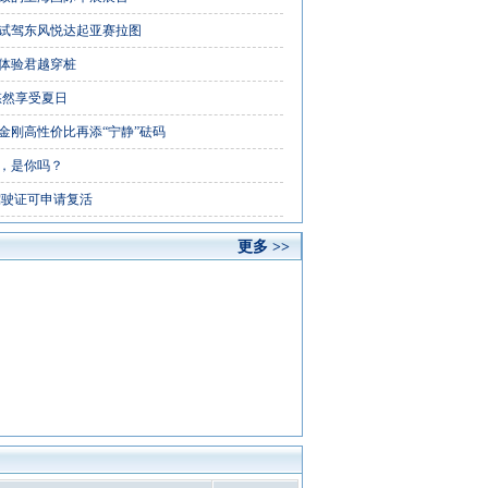
试驾东风悦达起亚赛拉图
体验君越穿桩
悠然享受夏日
金刚高性价比再添“宁静”砝码
，是你吗？
驾驶证可申请复活
更多 >>