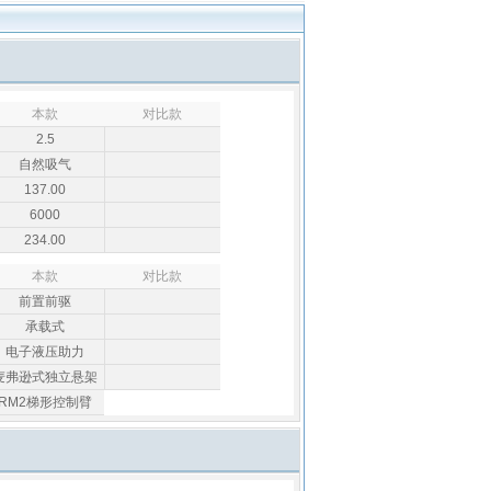
本款
对比款
2.5
自然吸气
137.00
6000
234.00
本款
对比款
前置前驱
承载式
电子液压助力
麦弗逊式独立悬架
RM2梯形控制臂