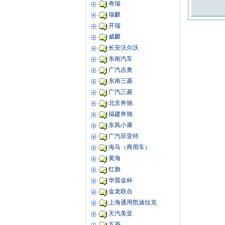
奇瑞
瑞麒
开瑞
威麟
长安沃尔沃
东南汽车
广汽吉奥
东南三菱
广汽三菱
北京奔驰
福建奔驰
东风小康
广汽菲亚特
海马（商用车）
黄海
红旗
华晨金杯
金龙联合
上海通用凯迪拉克
天汽美亚
五菱