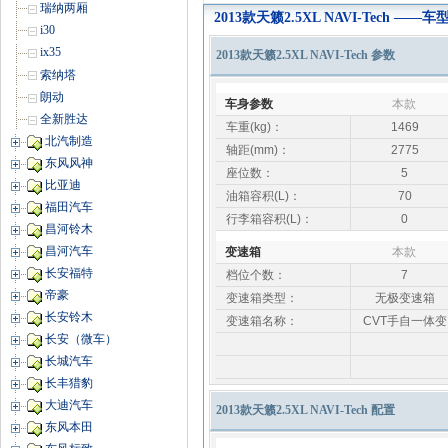
瑞纳两厢
2013款天籁2.5XL NAVI-Tech ——
i30
ix35
2013款天籁2.5XL NAVI-Tech 参数
索纳塔
朗动
车身参数
本款
全新胜达
车重(kg)：
1469
北汽制造
轴距(mm)：
2775
东风风神
座位数：
5
比亚迪
油箱容积(L)：
70
福田汽车
行李箱容积(L)：
0
昌河铃木
昌河汽车
变速箱
本款
长安福特
档位个数：
7
帝豪
变速箱类型：
无极变速箱
长安铃木
变速箱名称：
CVT手自一体变
长安（微车）
长城汽车
长丰猎豹
大迪汽车
2013款天籁2.5XL NAVI-Tech 配置
东风本田