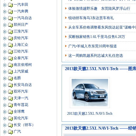
一汽丰田
体验激情越野乐趣 东莞陆风罗浮山行
一汽奔腾
锐动轿车海马3东达赏车有礼
一汽马自达
郑州日产
从全车系价格调整看东风悦达起亚“谋略中
江淮汽车
买断独家销售1.6L千里马仅售6.28万
庆铃汽车
上海汇众
广汽•羊城入市东莞10周年报道
江铃汽车
这一周购凯越系列志诚大礼任您选
众泰汽车
南京依维柯
2013款天籁2.5XL NAVI-Tech ——图
上汽荣威
名爵
长安马自达
双环汽车
天津一汽
青年莲花
全球鹰
2013款天籁2.5XL NAVI-Tech
英伦汽车
长安（轿车）
2013款天籁2.5XL NAVI-Tech ——经
广汽