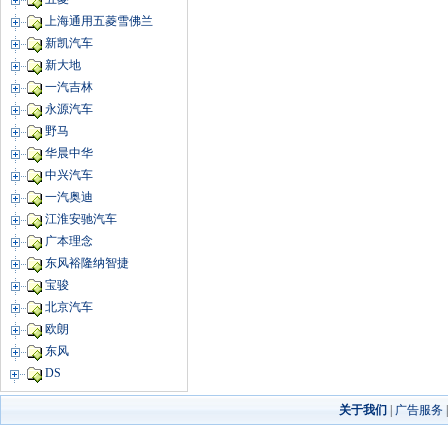
上海通用五菱雪佛兰
新凯汽车
新大地
一汽吉林
永源汽车
野马
华晨中华
中兴汽车
一汽奥迪
江淮安驰汽车
广本理念
东风裕隆纳智捷
宝骏
北京汽车
欧朗
东风
DS
关于我们
|
广告服务