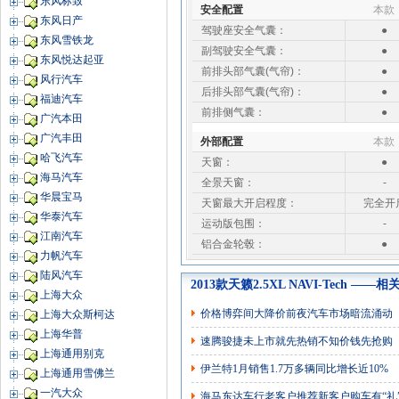
东风标致
安全配置
本款
东风日产
驾驶座安全气囊：
●
东风雪铁龙
副驾驶安全气囊：
●
东风悦达起亚
前排头部气囊(气帘)：
●
风行汽车
后排头部气囊(气帘)：
●
福迪汽车
前排侧气囊：
●
广汽本田
广汽丰田
外部配置
本款
哈飞汽车
天窗：
●
海马汽车
全景天窗：
-
华晨宝马
天窗最大开启程度：
完全开
华泰汽车
运动版包围：
-
江南汽车
铝合金轮毂：
●
力帆汽车
陆风汽车
2013款天籁2.5XL NAVI-Tech ——
上海大众
价格博弈间大降价前夜汽车市场暗流涌动
上海大众斯柯达
上海华普
速腾骏捷未上市就先热销不知价钱先抢购
上海通用别克
伊兰特1月销售1.7万多辆同比增长近10%
上海通用雪佛兰
一汽大众
海马东达车行老客户推荐新客户购车有“礼