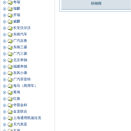
奇瑞
经销商
瑞麒
开瑞
威麟
长安沃尔沃
东南汽车
广汽吉奥
东南三菱
广汽三菱
北京奔驰
福建奔驰
东风小康
广汽菲亚特
海马（商用车）
黄海
红旗
华晨金杯
金龙联合
上海通用凯迪拉克
天汽美亚
五菱