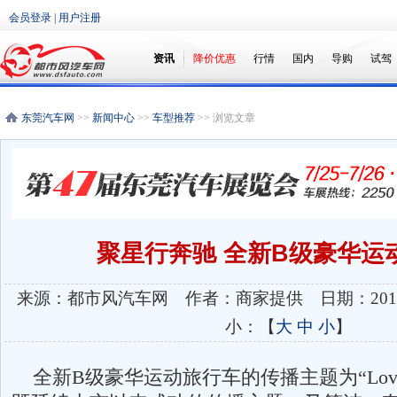
会员登录
|
用户注册
资讯
降价优惠
行情
国内
导购
试驾
东莞汽车网
>>
新闻中心
>>
车型推荐
>> 浏览文章
聚星行奔驰 全新B级豪华运
来源：都市风汽车网 作者：商家提供 日期：2012
小：【
大
中
小
】
全新B级豪华运动旅行车的传播主题为“Love 