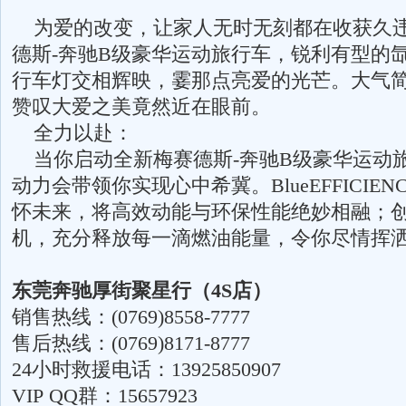
为爱的改变，让家人无时无刻都在收获久违
德斯-奔驰B级豪华运动旅行车，锐利有型的氙
行车灯交相辉映，霎那点亮爱的光芒。大气
赞叹大爱之美竟然近在眼前。
全力以赴：
当你启动全新梅赛德斯-奔驰B级豪华运动
动力会带领你实现心中希冀。BlueEFFICIE
怀未来，将高效动能与环保性能绝妙相融；创
机，充分释放每一滴燃油能量，令你尽情挥
东莞奔驰厚街聚星行（4S店）
销售热线：(0769)8558-7777
售后热线：(0769)8171-8777
24小时救援电话：13925850907
VIP QQ群：15657923