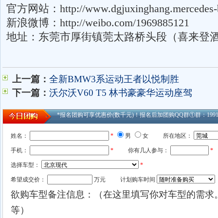
官方网站：http://www.dgjuxinghang.mercedes-b
新浪微博：http://weibo.com/1969885121
地址：东莞市厚街镇莞太路桥头段（喜来登
上一篇：
全新BMW3系运动王者以悦制胜
下一篇：
沃尔沃V60 T5 林书豪豪华运动座驾
*报名团购可享优惠价(数千元)！报名后加团购QQ群①群：1991753
姓名：
*
男
女
所在地区：
手机：
*
你有几人参与：
*
选择车型：
*
希望成交价：
万元
计划购车时间
欲购车型备注信息：（在这里填写你对车型的需求
等）